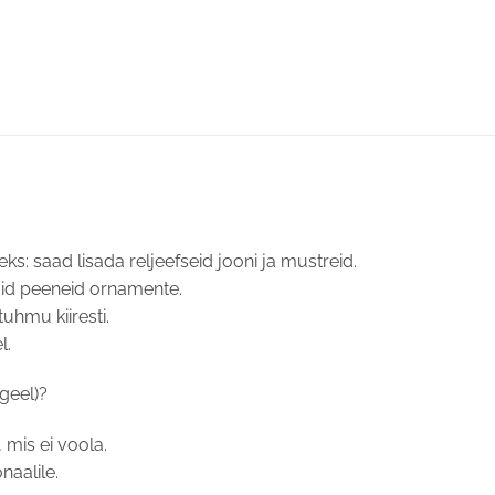
s: saad lisada reljeefseid jooni ja mustreid.
tuid peeneid ornamente.
uhmu kiiresti.
l.
geel)?
 mis ei voola.
naalile.