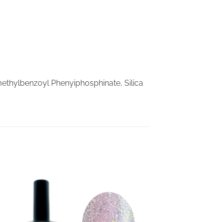
ethylbenzoyl Phenyiphosphinate, Silica
Lisa
rja
soovinimekirja