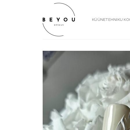
Skip
to
content
KÜÜNETEHNIKU KO