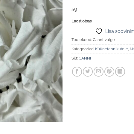
5g
Laost otsas
Lisa soovinim
Tootekood:
Canni-valge
Kategooriad:
Küünetehnikutele
,
Na
Silt:
CANNI