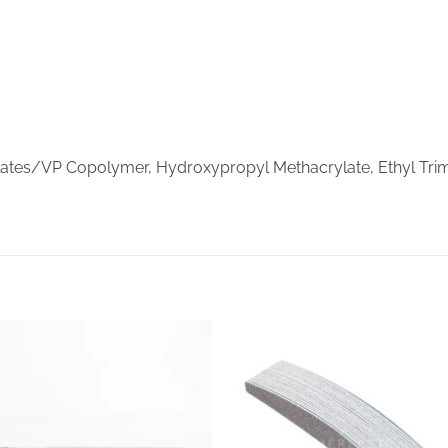
lates/VP Copolymer, Hydroxypropyl Methacrylate, Ethyl Trim
Lisa
Lisa
soovinimekirja
soovinimeki