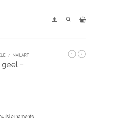
ELE
/
NAILART
 geel –
hulisi ornamente