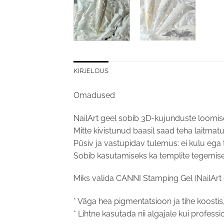
KIRJELDUS
Omadused
NailArt geel sobib 3D-kujunduste loomisek
Mitte kivistunud baasil saad teha laitma
Püsiv ja vastupidav tulemus: ei kulu ega t
Sobib kasutamiseks ka templite tegemise
Miks valida CANNI Stamping Gel (NailArt 
* Väga hea pigmentatsioon ja tihe koostis,
* Lihtne kasutada nii algajale kui professio