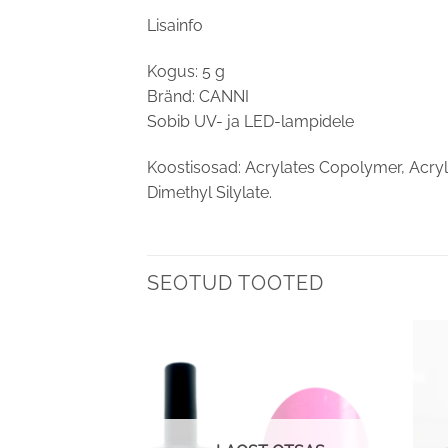
Lisainfo
Kogus: 5 g
Bränd: CANNI
Sobib UV- ja LED-lampidele
Koostisosad: Acrylates Copolymer, Acry
Dimethyl Silylate.
SEOTUD TOOTED
Lisa
Lisa
soovinimekirja
soovinimekirja