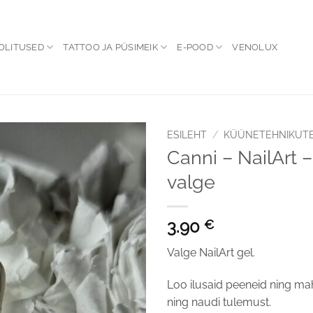
OLITUSED
TATTOO JA PÜSIMEIK
E-POOD
VENOLUX
ESILEHT
/
KÜÜNETEHNIKUT
Canni – NailArt –
Lisa
valge
soovinimekirja
3.90
€
Valge NailArt gel.
Loo ilusaid peeneid ning ma
ning naudi tulemust.