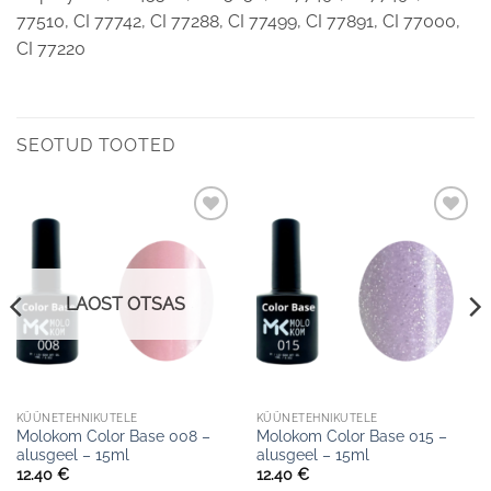
77510, CI 77742, CI 77288, CI 77499, CI 77891, CI 77000,
CI 77220
SEOTUD TOOTED
Lisa
Lisa
soovinimekirja
soovinimekirja
LAOST OTSAS
KÜÜNETEHNIKUTELE
KÜÜNETEHNIKUTELE
Molokom Color Base 008 –
Molokom Color Base 015 –
alusgeel – 15ml
alusgeel – 15ml
12.40
€
12.40
€