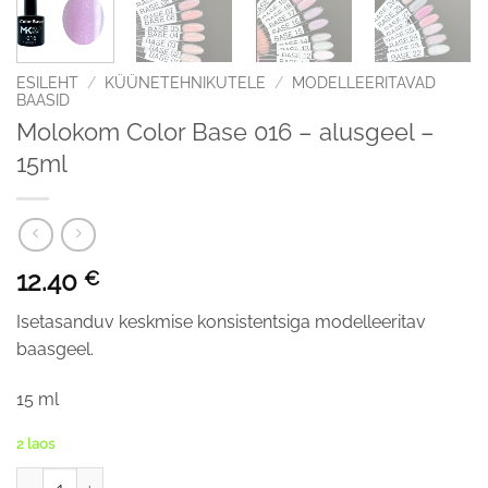
ESILEHT
/
KÜÜNETEHNIKUTELE
/
MODELLEERITAVAD
BAASID
Molokom Color Base 016 – alusgeel –
15ml
12.40
€
Isetasanduv keskmise konsistentsiga modelleeritav
baasgeel.
15 ml
2 laos
Molokom Color Base 016 - alusgeel - 15ml kogus