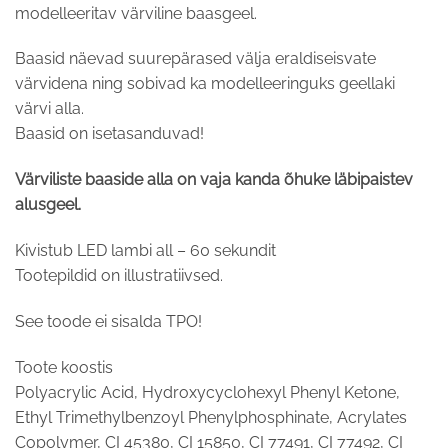
modelleeritav värviline baasgeel.
Baasid näevad suurepärased välja eraldiseisvate
värvidena ning sobivad ka modelleeringuks geellaki
värvi alla.
Baasid on isetasanduvad!
Värviliste baaside alla on vaja kanda õhuke läbipaistev
alusgeel.
Kivistub LED lambi all – 60 sekundit
Tootepildid on illustratiivsed.
See toode ei sisalda TPO!
Toote koostis
Polyacrylic Acid, Hydroxycyclohexyl Phenyl Ketone,
Ethyl Trimethylbenzoyl Phenylphosphinate, Acrylates
Copolymer, CI 45380, CI 15850, CI 77491, CI 77492, CI